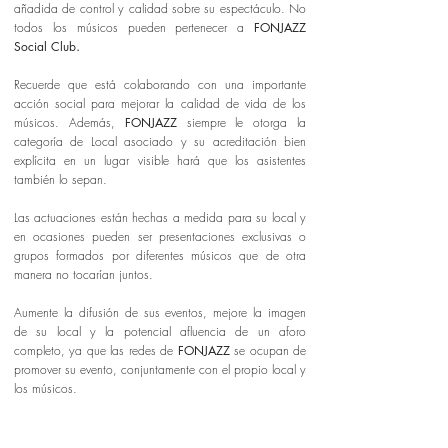
añadida de control y calidad sobre su espectáculo. No
todos los músicos pueden pertenecer a
FONJAZZ
Social Club
.
Recuerde que está colaborando con una importante
acción social para mejorar la calidad de vida de los
músicos. Además,
FONJAZZ
siempre le otorga la
categoría de Local asociado y su acreditación bien
explícita en un lugar visible hará que los asistentes
también lo sepan.
Las actuaciones están hechas a medida para su local y
en ocasiones pueden ser presentaciones exclusivas o
grupos formados por diferentes músicos que de otra
manera no tocarían juntos.
Aumente la difusión de sus eventos, mejore la imagen
de su local y la potencial afluencia de un aforo
completo, ya que las redes de
FONJAZZ
se ocupan de
promover su evento, conjuntamente con el propio local y
los músicos.
Le ofrecemos, además, la posibilidad de formar parte
de ciclos de música organizados por la administración