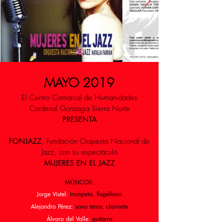
MAYO 2019
El Centro Comarcal de Humanidades
Cardenal Gonzaga Sierra Norte
PRESENTA
FONJAZZ
, Fundación Orquesta Nacional de
Jazz, con su espectáculo
MUJERES EN EL JAZZ
M
Ú
SICOS:
Jorge Vistel:
trompeta, flugelhorn
Alejandro Pérez:
saxo tenor, clarinete
Álvaro del Valle:
guitarra