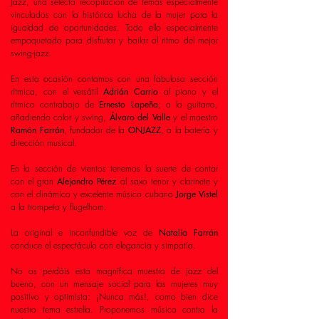
Jazz, una selecta recopilación de temas especialmente
vinculados con la histórica lucha de la mujer para la
igualdad de oportunidades. Todo ello especialmente
empaquetado para disfrutar y bailar al ritmo del mejor
swing-jazz.
En esta ocasión contamos con una fabulosa sección
rítmica, con el versátil
Adrián Carrio
al piano y el
rítmico contrabajo de
Ernesto Lapeña
; a la guitarra,
añadiendo color y swing,
Álvaro del Valle
y el maestro
Ramón Farrán
, fundador de la
ONJAZZ
, a la batería y
dirección musical.
En la sección de vientos tenemos la suerte de contar
con el gran
Alejandro Pérez
al saxo tenor y clarinete y
con el dinámico y excelente músico cubano
Jorge Vistel
a la trompeta y flugelhorn.
La original e inconfundible voz de
Natalia Farrán
conduce el espectáculo con elegancia y simpatía.
No os perdáis esta magnífica muestra de jazz del
bueno, con un mensaje social para las mujeres muy
positivo y optimista: ¡Nunca más!, como bien dice
nuestro tema estrella. Proponemos música contra la