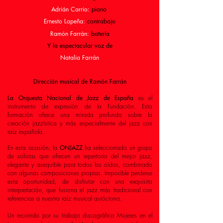
Adrián Carrio:
piano
Ernesto Lapeña:
contrabajo
Ramón Farrán:
batería
Y la espectacular voz de
Natalia Farrán
Dirección musical de Ramón Farrán
La Orquesta Nacional de Jazz de España
es el
instrumento de expresión de la Fundación. Esta
formación ofrece una mirada profunda sobre la
creación jazzística y más especialmente del jazz con
raíz española.
En esta ocasión, la
ONJAZZ
ha seleccionado un grupo
de solistas que ofrecen un repertorio del mejor jazz,
elegante y asequible para todos los oídos, combinado
con algunas composiciones propias. Imposible perderse
esta oportunidad, de disfrutar con una exquisita
interpretación, que fusiona el jazz más tradicional con
referencias a nuestra raíz musical autóctona.
Un recorrido por su trabajo discográfico Mujeres en el