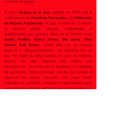
violencia de género.
El disco
Mujeres en el jazz
, editado en 2010 con la
colaboración de
Paradores Nacionales
y la
Federación
de Mujeres Progresistas
, recoge un total de 15 temas,
la mayoría piezas clásicas, interpretadas o
popularizadas por grandes divas de la música como
Aretha Franklin
,
Nancy Sinatra
,
Etta James
,
Nina
Simone
,
Ruth Brown
... todas ellas con un mensaje
especial y, desgraciadamente, aún relevante hoy en
día. No todas las letras cuentan un caso de maltrato:
muchas de ellas muestran una salida, una
reivindicación, una lucha por la igualdad y un mensaje
de optimismo. Estas canciones son las que forman el
repertorio de nuestro concierto, con varios temas
originales en castellano compuestos especialmente para
este proyecto, además de temas que reconoceréis y os
harán mover los pies.
¡Os esperamos a las 21 horas del día 4 de Mayo en
el Auditorio de La Cabrera!
Día 4 de mayo, sábado, a las 21’00 horas
Auditorio del Centro Comarcal de Humanidades
Cardenal Gonzaga Sierra Norte